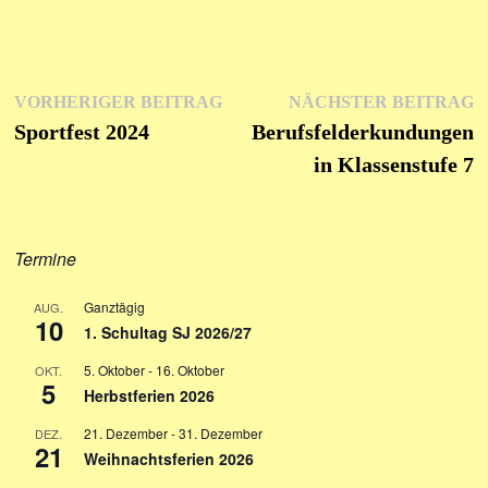
Beitrags-
Vorheriger
N
VORHERIGER BEITRAG
NÄCHSTER BEITRAG
Beitrag:
Be
Sportfest 2024
Berufsfelderkundungen
Navigation
in Klassenstufe 7
Termine
Ganztägig
AUG.
10
1. Schultag SJ 2026/27
5. Oktober
-
16. Oktober
OKT.
5
Herbstferien 2026
21. Dezember
-
31. Dezember
DEZ.
21
Weihnachtsferien 2026