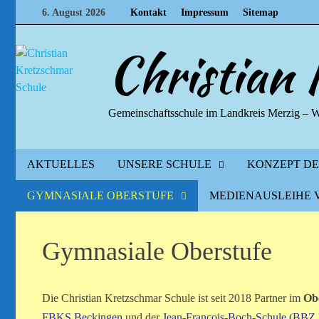
Zum
6. August 2026
Kontakt
Impressum
Sitemap
Inhalt
springen
Christian
Gemeinschaftsschule im Landkreis Merzig – 
AKTUELLES
UNSERE SCHULE
KONZEPT D
GYMNASIALE OBERSTUFE
MEDIENAUSLEIHE 
Gymnasiale Oberstufe
Die Christian Kretzschmar Schule ist seit 2018 Partner im
Ob
FBKS Beckingen
und der
Jean-François-Boch-Schule (BBZ