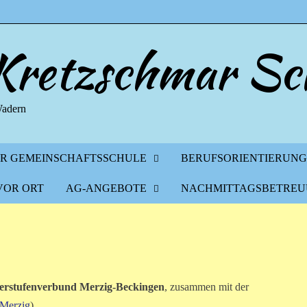
 Kretzschmar Sc
Wadern
ER GEMEINSCHAFTSSCHULE
BERUFSORIENTIERUNG
VOR ORT
AG-ANGEBOTE
NACHMITTAGSBETREU
erstufenverbund Merzig-Beckingen
, zusammen mit der
 Merzig
).