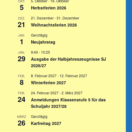
5. Oktober
-
16. Oktober
OKT.
5
Herbstferien 2026
21. Dezember
-
31. Dezember
DEZ.
21
Weihnachtsferien 2026
Ganztägig
JAN.
1
Neujahrstag
9:40
-
10:25
JAN.
29
Ausgabe der Halbjahreszeugnisse SJ
2026/27
8. Februar 2027
-
12. Februar 2027
FEB.
8
Winterferien 2027
24. Februar 2027
-
2. März 2027
FEB.
24
Anmeldungen Klassenstufe 5 für das
Schuljahr 2027/28
Ganztägig
MÄRZ
26
Karfreitag 2027